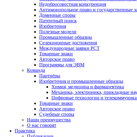
Недобросовестная конкуренция
Антимонопольное право и государственные з
Доменные споры
Патентный поиск
Изобретения
Полезные модели
Промышленные образцы
Селекционные достижения
Международные заявки PCT
Товарные знаки
Авторское право
Программы для ЭВМ
Команда
Партнёры
Изобретения и промышленные образцы
Химия, медицина и фармацевтика
Механика, электроника, прикладные на
Цифровые технологии и телекоммуник
Товарные знаки
Авторское право
Судебные споры
Наши преимущества
О нас говорят
Практика
Публикации