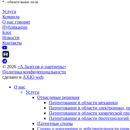
* - обязательные поля
Услуги
Команда
О нас говорят
Публикации
Блог
Новости
Контакты
©
2026
«А.Залесов и партнеры»
Политика конфиденциальности
сделано в
AXIO web
О нас
Услуги
Отраслевые решения
Патентование в области механики
Патентование в области электроники, п
Патентование в области химической п
Патентование в области биотехнологий
Патентные споры
Споры о нарушении и действительности прав