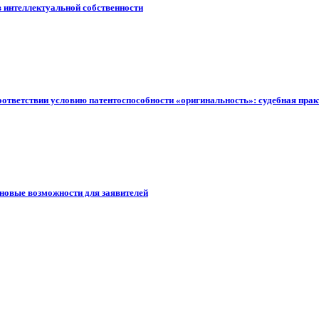
в интеллектуальной собственности
ответствии условию патентоспособности «оригинальность»: судебная прак
новые возможности для заявителей