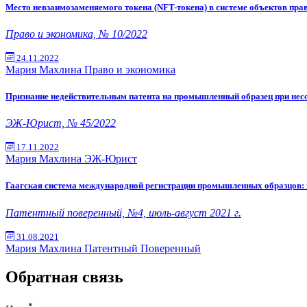
Место невзаимозаменяемого токена (NFT-токена) в системе объектов пра
Право и экономика, № 10/2022
24.11.2022
Мария Махлина
Право и экономика
Признание недействительным патента на промышленный образец при несо
ЭЖ-Юрист, № 45/2022
17.11.2022
Мария Махлина
ЭЖ-Юрист
Гаагская система международной регистрации промышленных образцов: 
Патентный поверенный, №4, июль-август 2021 г.
31.08.2021
Мария Махлина
Патентный Поверенный
Обратная связь
*