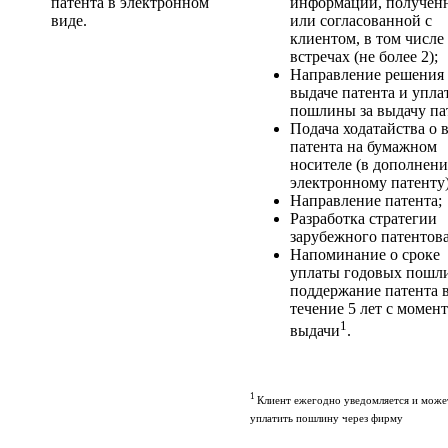
патента в электронном
информации, полученн
виде.
или согласованной с
клиентом, в том числе
встречах (не более 2);
Направление решения
выдаче патента и упла
пошлины за выдачу па
Подача ходатайства о 
патента на бумажном
носителе (в дополнени
электронному патенту)
Направление патента;
Разработка стратегии
зарубежного патентов
Напоминание о сроке
уплаты годовых пошли
поддержание патента 
течение 5 лет с момент
1
выдачи
.
1
Клиент ежегодно уведомляется и може
уплатить пошлину через фирму