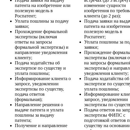
Подача заявки на выдачу
встречах (до 3 встреч) 
патента на изобретение или
изменение сущности
полезную модель в
изобретения по требо
Роспатент;
клиента (до 2 раз);
Уплата пошлины за подачу
Подача заявки на выда
заявки;
патента на изобретени
Прохождение формальной
полезную модель в
экспертизы (включая
Роспатент;
ответы на запросы
Уплата пошлины за по
формальной экспертизы) и
заявки;
направление уведомления
Прохождение формаль
клиенту;
экспертизы (включая 
Подача ходатайства об
на запросы формально
экспертизе по существу и
экспертизы) и направ
уплата пошлины;
уведомления клиенту;
Информирование клиента о
Подача ходатайства об
запросе, уведомлении
экспертизе по существ
экспертизы по существу,
уплата пошлины;
подача ответов
Информирование клие
(формальная);
запросе, уведомлении
Направление решения о
экспертизы по существ
выдаче патента и уплата
Подача ответов на зап
пошлины за выдачу
экспертизы ФИПС с
патента;
подготовкой ответов п
Получение и направление
существу на основани