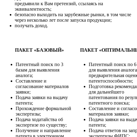
предъявили к Вам претензий, ссылаясь на
эквивалентность;
безопасно выходить на зарубежные рынки, в том числе
через несколько лет после запуска продукции;
получать доход.
ПАКЕТ «БАЗОВЫЙ»
ПАКЕТ «ОПТИМАЛЬН
Патентный поиск по 3
Патентный поиск по 6
базам для выявления
для выявления аналога
аналога;
предварительная оцен
Составление и
патентоспособности;
согласование материалов
Подготовка рекоменд
заявки;
для дальнейшего
Подача заявки на выдачу
патентования по резул
патента;
патентного поиска;
Прохождение формальной
Составление и соглас
экспертизы;
материалов заявки;
Подача ходатайства об
Подача заявки на выда
экспертизе по существу;
патента;
Получение и направление
Подача ответов на зап
патента в электронном
экспертизы ФИПС;