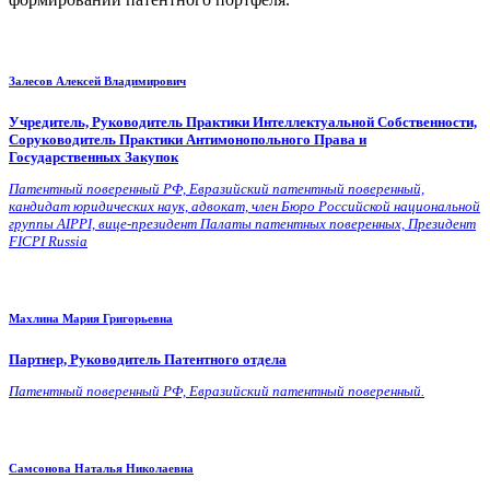
Залесов Алексей Владимирович
Учредитель, Руководитель Практики Интеллектуальной Собственности,
Соруководитель Практики Антимонопольного Права и
Государственных Закупок
Патентный поверенный РФ, Евразийский патентный поверенный,
кандидат юридических наук, адвокат, член Бюро Российской национальной
группы AIPPI, вице-президент Палаты патентных поверенных, Президент
FICPI Russia
Махлина Мария Григорьевна
Партнер, Руководитель Патентного отдела
Патентный поверенный РФ, Евразийский патентный поверенный.
Самсонова Наталья Николаевна