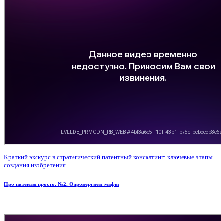
Краткий экскурс в стратегический патентный консалтинг: ключевые этапы
создания изобретения.
Про патенты просто. №2. Опровергаем мифы