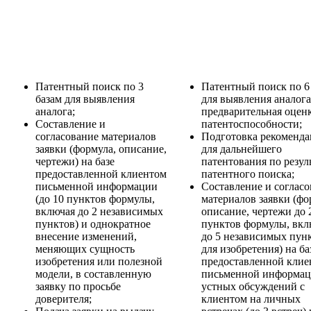
Патентный поиск по 3
Патентный поиск по 6
базам для выявления
для выявления аналога
аналога;
предварительная оцен
Составление и
патентоспособности;
согласование материалов
Подготовка рекоменд
заявки (формула, описание,
для дальнейшего
чертежи) на базе
патентования по резул
предоставленной клиентом
патентного поиска;
письменной информации
Составление и соглас
(до 10 пунктов формулы,
материалов заявки (фо
включая до 2 независимых
описание, чертежи до 
пунктов) и однократное
пунктов формулы, вкл
внесение изменений,
до 5 независимых пун
меняющих сущность
для изобретения) на ба
изобретения или полезной
предоставленной клие
модели, в составленную
письменной информац
заявку по просьбе
устных обсуждений с
доверителя;
клиентом на личных