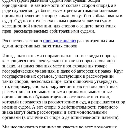
судами (арбитражными судами или судами общей
юрисдикции - в зависимости от состава сторон спора), а в
ряде случаев могут быть рассмотрены антимонопольными
органами (решения которых также могут быть обжалованы в
суде). Суд по интеллектуальным правам является судом
кассационной инстанции для споров о защите патентных
прав, рассматриваемых арбитражными судами.
Роспатент ежегодно
проводит анализ
рассмотренных им
административных патентных споров.
Иногда патентными спорами называют все виды споров,
касающиеся интеллектуальных прав: и споры о товарных
знаках, и наименованиях мест происхождения товара,
географических указаниях, и даже об авторских правах. Круг
государственных органов, участвующих в рассмотрении
таких споров, несколько шире, хотя ошибочно утверждать,
что, например, споры о нарушении прав на товарный знак
рассматриваются таможенными органами: таможенные
органы лишь возбуждают дело и составляют протокол,
который передается на рассмотрение в суд, а разрешается спор
именно судом. А вот споры о действительности товарного
знака могут быть рассмотрены и антимонопольными
органами (в отличие от спора о действительности патента).
Мы неоднократно принимали участие во всех возможных