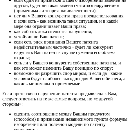
если один из признаков Вашего изобретения заменен на
другой, будет ли такая замена считаться нарушением
(применима ли теория эквивалентности);
нет ли у Вашего конкурента права преждепользования,
и если есть - как возникла такая ситуация, и в какой
мере она ограничивает Ваши права;
как собрать доказательства нарушения;
устойчив ли Ваш патент;
если есть риск признания Вашего патента
недействительным частично - будет ли конкурент
нарушать Ваш патент в случае сужения его объема
охраны;
есть ли у Вашего конкурента собственные патенты, и
как это может изменить Вашу позицию по спору;
возможно ли разрешить спор миром, и если да - какие
условия будут наиболее выгодны для Вашего бизнеса, а
какие - минимально приемлемые.
Если претензия о нарушении патента предъявлена к Вам,
следует ответить на те же самые вопросы, но «с другой
стороны»:
оценить соотношение между Вашим продуктом
(способом) и признаками независимого пункта формулы
изобретения или полезной модели по патенту
конкурента;