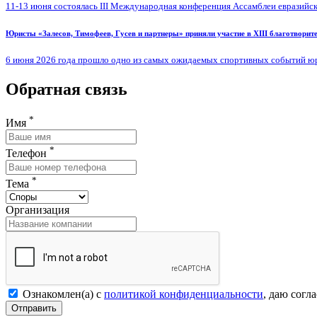
11-13 июня состоялась III Международная конференция Ассамблеи евразийск
Юристы «Залесов, Тимофеев, Гусев и партнеры» приняли участие в XIII благотворите
6 июня 2026 года прошло одно из самых ожидаемых спортивных событий юри
Обратная связь
*
Имя
*
Телефон
*
Тема
Организация
Ознакомлен(а) с
политикой конфиденциальности
, даю согл
Отправить