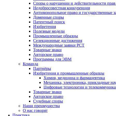
Споры о нарушении и действительности прав
Недобросовестная конкуренция
Антимонопольное право и государственные з
Доменные споры
Патентный поиск
Изобретения
Полезные модели
Промышленные образцы
Селекционные достижения
Международные заявки PCT
Товарные знаки
Авторское право
Программы для ЭВМ
Команда
Партнёры
Изобретения и промышленные образцы
Химия, медицина и фармацевтика
Механика, электроника, прикладные на
Цифровые технологии и телекоммуник
Товарные знаки
Авторское право
Судебные споры
Наши преимущества
О нас говорят
Практика