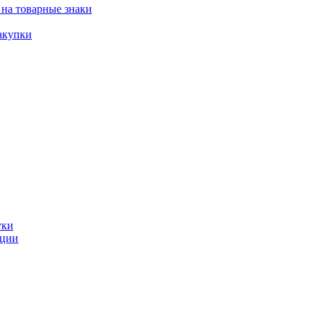
 на товарные знаки
акупки
уки
ации