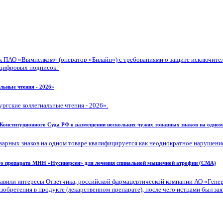
к ПАО «Вымпелком» (оператор «Билайн») с требованиями о защите исключител
 цифровых подписок.
льные чтения - 2026»
ргские коллегиальные чтения - 2026».
Конституционного Суда РФ о размещении нескольких чужих товарных знаков на одном
арных знаков на одном товаре квалифицируется как неоднократное нарушение 
ого препарата МНН «Нусинерсен» для лечения спинальной мышечной атрофии (СМА)
или интересы Ответчика, российской фармацевтической компании АО «Генери
бретения в продукте (лекарственном препарате), после чего истцами был зая