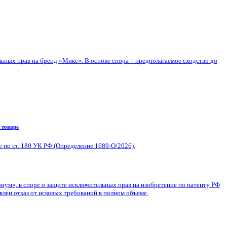
ьных прав на бренд «Микс». В основе спора – предполагаемое сходство до
 товаре
по ст. 180 УК РФ (Определение 1689-О/2026).
ум», в споре о защите исключительных прав на изобретение по патенту РФ
влен отказ от исковых требований в полном объеме.