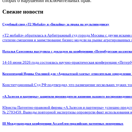
спорах о нарушении исключительных прав.
Свежие новости
Судебный спор «Т2 Мобайл» и «Билайна» за права на мультиподписку
«Т2 мобайл» обратилась в Арбитражный суд города Москвы с двумя исками 
степени смешения и заимствование бизнес-модели на рынке агрегированных
Наталья Самсонова выступила с докладом на конференции «Петербургские коллегиа
14-16 июня 2026 года состоялась научно-практическая конференция «Петербу
Комментарий Ирины Озолиной для «Адвокатской газеты» относительно определения 
Конституционный Суд РФ подтвердил, что размещение нескольких чужих тов
«А.Залесов и партнеры» защитили производителя жизненно важного воспроизведенн
Юристы Патентно-правовой фирмы «А.Залесов и партнеры» успешно представ
№ 2793459. Выводы повторной экспертизы опровергли факт использования изо
III Международная конференция Ассамблеи евразийских патентных поверенных