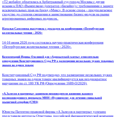
«Т2 мобайл» обратилась в Арбитражный суд города Москвы с двумя
исками к ПАО «Вымпелком» (оператор «Билайн») с требованиями о защите
исключительных прав на бренд «Микс». В основе спора – предполагаемое
сходство до степени смешения и заимствование бизнес-модели на рынке
агрегированных цифровых подписок.
Наталья Самсонова выступила с докладом на конференции «Петербургские
коллегиальные чтения - 2026»
14-16 июня 2026 года состоялась научно-практическая конференция
«Петербургские коллегиальные чтения - 2026».
Комментарий Ирины Озолиной для «Адвокатской газеты» относительно
определения Конституционного Суда РФ о размещении нескольких чужих товарных
знаков на одном товаре
Конституционный Суд РФ подтвердил, что размещение нескольких чужих
товарных знаков на одном товаре квалифицируется как неоднократное
нарушение по ст. 180 УК РФ (Определение 1689-О/2026).
«А.Залесов и партнеры» защитили производителя жизненно важного
воспроизведенного препарата МНН «Нусинерсен» для лечения спинальной
мышечной атрофии (СМА)
Юристы Патентно-правовой фирмы «А.Залесов и партнеры» успешно
представили интересы Ответчика, российской фармацевтической компании