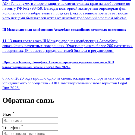
АО «Генериум», в споре о защите исключительных прав на изобретение по
патенту РФ № 2793459. Выводы повторной экспертизы опровергли факт
использования изобретения в продукте (лекарственном препарате), после
чего истцами был заявлен отказ от исковых требований в полном объеме.
III Международная конференция Ассамблеи евразийских патентных поверенных
11-13 июня состоялась III Международная конференция Ассамблеи
евразийских патентных поверенных. Участие приняли более 200 патентных
поверенных, IP-юристов, представителей бизнеса и регуляторов.
Юристы «Залесов, Тимофеев, Гусев и партнеры» приняли участие в XIII
благотворительном забеге «Legal Run 2026»
6 июня 2026 года прошло одно из самых ожидаемых спортивных событий
юридического сообщества - XIII Благотворительный забег юристов Legal
Run 2026.
Обратная связь
*
Имя
*
Телефон