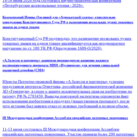
14-16 июня 2026 года состоялась научно-практическая конференция
«Петербургские коллегиальные чтения - 2026».
Комментарий Ирины Озолиной для «Адвокатской газеты» относительно
определения Конституционного Суда РФ о размещении нескольких чужих товарных
знаков на одном товаре
Конституционный Суд РФ подтвердил, что размещение нескольких чужих
товарных знаков на одном товаре квалифицируется как неоднократное
нарушение по ст. 180 УК РФ (Определение 1689-О/2026).
«А.Залесов и партнеры» защитили производителя жизненно важного
воспроизведенного препарата МНН «Нусинерсен» для лечения спинальной
мышечной атрофии (СМА)
Юристы Патентно-правовой фирмы «А.Залесов и партнеры» успешно
представили интересы Ответчика, российской фармацевтической компании
АО «Генериум», в споре о защите исключительных прав на изобретение по
патенту РФ № 2793459. Выводы повторной экспертизы опровергли факт
использования изобретения в продукте (лекарственном препарате), после
чего истцами был заявлен отказ от исковых требований в полном объеме.
III Международная конференция Ассамблеи евразийских патентных поверенных
11-13 июня состоялась III Международная конференция Ассамблеи
евразийских патентных поверенных. Участие приняли более 200 патентных