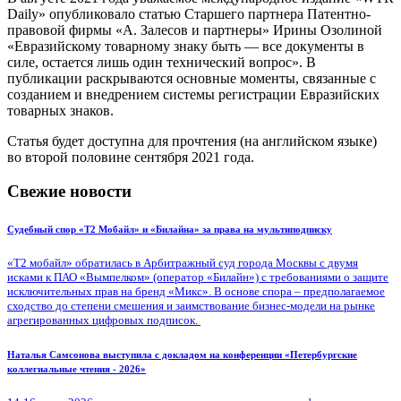
Daily» опубликовало статью Старшего партнера Патентно-
правовой фирмы «А. Залесов и партнеры» Ирины Озолиной
«Евразийскому товарному знаку быть — все документы в
силе, остается лишь один технический вопрос». В
публикации раскрываются основные моменты, связанные с
созданием и внедрением системы регистрации Евразийских
товарных знаков.
Статья будет доступна для прочтения (на английском языке)
во второй половине сентября 2021 года.
Свежие новости
Судебный спор «Т2 Мобайл» и «Билайна» за права на мультиподписку
«Т2 мобайл» обратилась в Арбитражный суд города Москвы с двумя
исками к ПАО «Вымпелком» (оператор «Билайн») с требованиями о защите
исключительных прав на бренд «Микс». В основе спора – предполагаемое
сходство до степени смешения и заимствование бизнес-модели на рынке
агрегированных цифровых подписок.
Наталья Самсонова выступила с докладом на конференции «Петербургские
коллегиальные чтения - 2026»