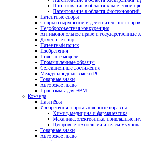
Патентование в области химической п
Патентование в области биотехнологий
Патентные споры
Споры о нарушении и действительности прав
Недобросовестная конкуренция
Антимонопольное право и государственные з
Доменные споры
Патентный поиск
Изобретения
Полезные модели
Промышленные образцы
Селекционные достижения
Международные заявки PCT
Товарные знаки
Авторское право
Программы для ЭВМ
Команда
Партнёры
Изобретения и промышленные образцы
Химия, медицина и фармацевтика
Механика, электроника, прикладные на
Цифровые технологии и телекоммуник
Товарные знаки
Авторское право