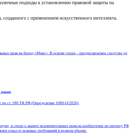
различные подходы к установлению правовой защиты на
, созданного с применением искусственного интеллекта.
ьных прав на бренд «Микс». В основе спора – предполагаемое сходство до
 товаре
по ст. 180 УК РФ (Определение 1689-О/2026).
ум», в споре о защите исключительных прав на изобретение по патенту РФ
влен отказ от исковых требований в полном объеме.