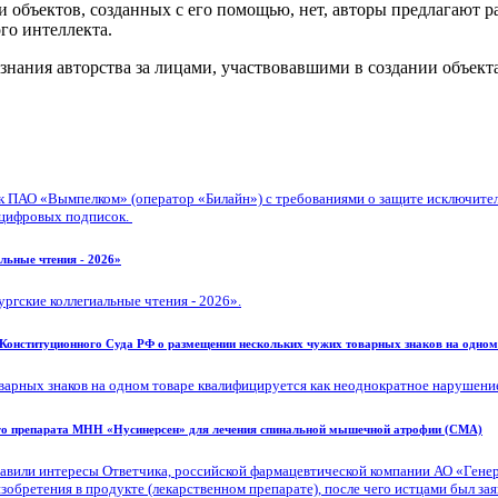
и объектов, созданных с его помощью, нет, авторы предлагают 
го интеллекта.
знания авторства за лицами, участвовавшими в создании объекта
к ПАО «Вымпелком» (оператор «Билайн») с требованиями о защите исключител
 цифровых подписок.
льные чтения - 2026»
ргские коллегиальные чтения - 2026».
Конституционного Суда РФ о размещении нескольких чужих товарных знаков на одном
арных знаков на одном товаре квалифицируется как неоднократное нарушение 
ого препарата МНН «Нусинерсен» для лечения спинальной мышечной атрофии (СМА)
или интересы Ответчика, российской фармацевтической компании АО «Генери
бретения в продукте (лекарственном препарате), после чего истцами был зая