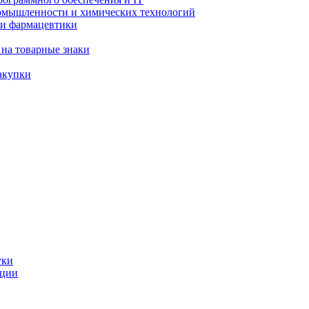
ромышленности и химических технологий
 и фармацевтики
 на товарные знаки
акупки
уки
ации