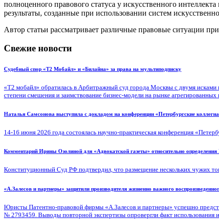
полноценного правового статуса у искусственного интеллекта 
результаты, созданные при использовании систем искусственно
Автор статьи рассматривает различные правовые ситуации при
Свежие новости
Судебный спор «Т2 Мобайл» и «Билайна» за права на мультиподписку
«Т2 мобайл» обратилась в Арбитражный суд города Москвы с двумя исками 
степени смешения и заимствование бизнес-модели на рынке агрегированных
Наталья Самсонова выступила с докладом на конференции «Петербургские коллегиа
14-16 июня 2026 года состоялась научно-практическая конференция «Петербу
Комментарий Ирины Озолиной для «Адвокатской газеты» относительно определения 
Конституционный Суд РФ подтвердил, что размещение нескольких чужих тов
«А.Залесов и партнеры» защитили производителя жизненно важного воспроизведенн
Юристы Патентно-правовой фирмы «А.Залесов и партнеры» успешно представ
№ 2793459. Выводы повторной экспертизы опровергли факт использования изо