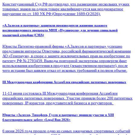
Конституционный Суд РФ подтвердил, что размещение нескольких чужих
товарных знаков на одном товаре квалифицируется как неоднократное
нарушение по ст. 180 УК РФ (Определение 1689-О/2026).
«А.Залесов и партнеры» защитили производителя жизненно важного
воспроизведенного препарата МНН «Нусинерсен» для лечения спинальной
мышечной атрофии (СМА)
Юристы Патентно-правовой фирмы «А.Залесов и партнеры» успешно
представили интересы Ответчика, российской фармацевтической компании
АО «Генериум», в споре о защите исключительных прав на изобретение по
патенту РФ № 2793459. Выводы повторной экспертизы опровергли факт
использования изобретения в продукте (лекарственном препарате), после
чего истцами был заявлен отказ от исковых требований в полном объеме.
III Международная конференция Ассамблеи евразийских патентных поверенных
11-13 июня состоялась III Международная конференция Ассамблеи
евразийских патентных поверенных. Участие приняли более 200 патентных
поверенных, IP-юристов, представителей бизнеса и регуляторов.
Юристы «Залесов, Тимофеев, Гусев и партнеры» приняли участие в XIII
благотворительном забеге «Legal Run 2026»
6 июня 2026 года прошло одно из самых ожидаемых спортивных событий