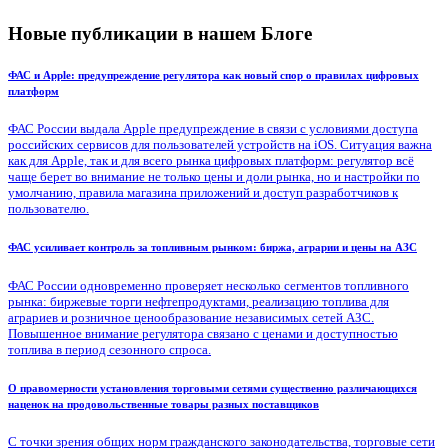
Новые публикации в нашем Блоге
ФАС и Apple: предупреждение регулятора как новый спор о правилах цифровых
платформ
ФАС России выдала Apple предупреждение в связи с условиями доступа
российских сервисов для пользователей устройств на iOS. Ситуация важна
как для Apple, так и для всего рынка цифровых платформ: регулятор всё
чаще берет во внимание не только цены и доли рынка, но и настройки по
умолчанию, правила магазина приложений и доступ разработчиков к
пользователю.
ФАС усиливает контроль за топливным рынком: биржа, аграрии и цены на АЗС
ФАС России одновременно проверяет несколько сегментов топливного
рынка: биржевые торги нефтепродуктами, реализацию топлива для
аграриев и розничное ценообразование независимых сетей АЗС.
Повышенное внимание регулятора связано с ценами и доступностью
топлива в период сезонного спроса.
О правомерности установления торговыми сетями существенно различающихся
наценок на продовольственные товары разных поставщиков
С точки зрения общих норм гражданского законодательства, торговые сети