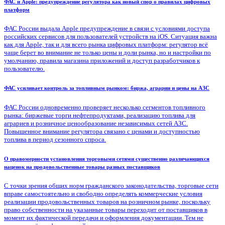
ФАС и Apple: предупреждение регулятора как новый спор о правилах цифровых
платформ
ФАС России выдала Apple предупреждение в связи с условиями доступа
российских сервисов для пользователей устройств на iOS. Ситуация важна
как для Apple, так и для всего рынка цифровых платформ: регулятор всё
чаще берет во внимание не только цены и доли рынка, но и настройки по
умолчанию, правила магазина приложений и доступ разработчиков к
пользователю.
ФАС усиливает контроль за топливным рынком: биржа, аграрии и цены на АЗС
ФАС России одновременно проверяет несколько сегментов топливного
рынка: биржевые торги нефтепродуктами, реализацию топлива для
аграриев и розничное ценообразование независимых сетей АЗС.
Повышенное внимание регулятора связано с ценами и доступностью
топлива в период сезонного спроса.
О правомерности установления торговыми сетями существенно различающихся
наценок на продовольственные товары разных поставщиков
С точки зрения общих норм гражданского законодательства, торговые сети
вправе самостоятельно и свободно определять коммерческие условия
реализации продовольственных товаров на розничном рынке, поскольку
право собственности на указанные товары переходит от поставщиков в
момент их фактической передачи и оформления документации. Тем не