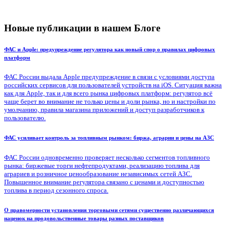
Новые публикации в нашем Блоге
ФАС и Apple: предупреждение регулятора как новый спор о правилах цифровых
платформ
ФАС России выдала Apple предупреждение в связи с условиями доступа
российских сервисов для пользователей устройств на iOS. Ситуация важна
как для Apple, так и для всего рынка цифровых платформ: регулятор всё
чаще берет во внимание не только цены и доли рынка, но и настройки по
умолчанию, правила магазина приложений и доступ разработчиков к
пользователю.
ФАС усиливает контроль за топливным рынком: биржа, аграрии и цены на АЗС
ФАС России одновременно проверяет несколько сегментов топливного
рынка: биржевые торги нефтепродуктами, реализацию топлива для
аграриев и розничное ценообразование независимых сетей АЗС.
Повышенное внимание регулятора связано с ценами и доступностью
топлива в период сезонного спроса.
О правомерности установления торговыми сетями существенно различающихся
наценок на продовольственные товары разных поставщиков